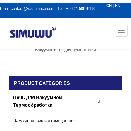
CN
|
EN
Email:
contact@vacfurnace.com
| Tel : +86-21-50878190
Togg
navi
дома
|
Применение вакуумной печи
|
Вакуумный газ для цементации
PRODUCT CATEGORIES
Печь Для Вакуумной
Термообработки
Вакуумная газовая гасящая печь