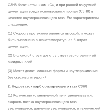
C3H8 богат источником «C», и при ранней вакуумной
цементации всегда использовался пропан (C3H8) в
качестве науглероживающего газа. Его характеристики
следующие:
(1) Скорость протекания является высокой, и может
быть выполнена высокотемпературная быстрая
цементация.
(2) В слоистой структуре отсутствует зернограничный
оксидный слой.
(3) Может делать сложные формы и науглероживание
без сквозных отверстий
2. Недостаток карбюризирующего газа C3H8
(1) Количество установленной печи увеличивается,
скорость потока науглероживающего газа
увеличивается, давление увеличивается, и технический