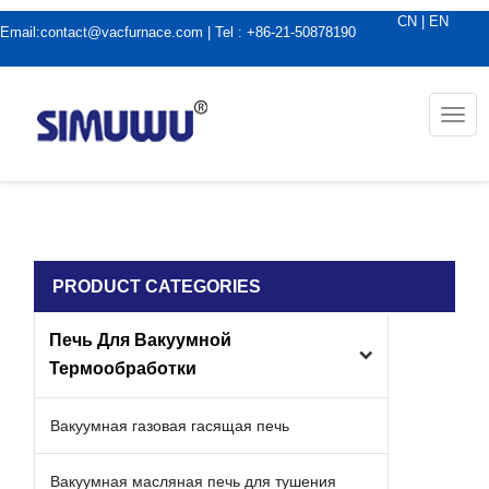
CN
|
EN
Email:
contact@vacfurnace.com
| Tel : +86-21-50878190
Togg
navi
дома
|
Новости вакуумной печи
PRODUCT CATEGORIES
Печь Для Вакуумной
Термообработки
Вакуумная газовая гасящая печь
Вакуумная масляная печь для тушения