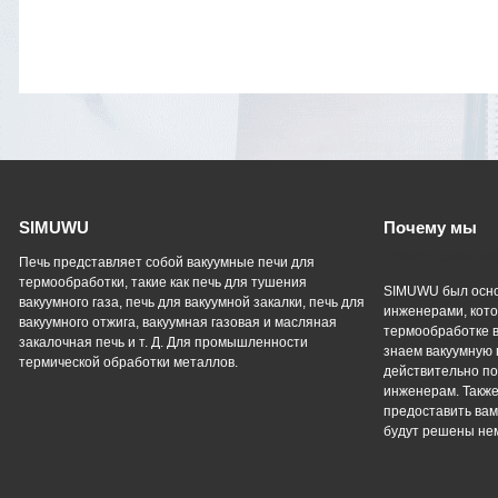
SIMUWU
Почему мы
Профессиональ
Печь представляет собой вакуумные печи для
термообработки, такие как печь для тушения
SIMUWU был осно
вакуумного газа, печь для вакуумной закалки, печь для
инженерами, кото
вакуумного отжига, вакуумная газовая и масляная
термообработке в
закалочная печь и т. Д. Для промышленности
знаем вакуумную 
термической обработки металлов.
действительно п
инженерам. Такж
предоставить вам
будут решены не
Vacuum Pump
Grinding Machine, Cnc Lathe, Sawing Ma