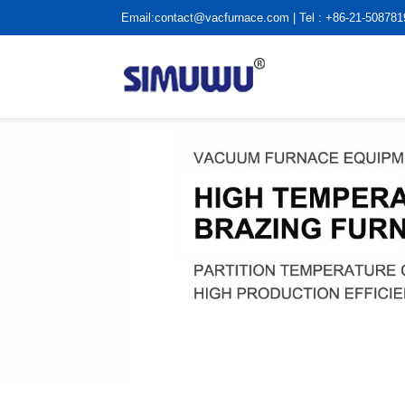
Email:
contact@vacfurnace.com
| Tel : +86-21-50878