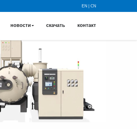
EN
|
CN
новости
скачать
контакт