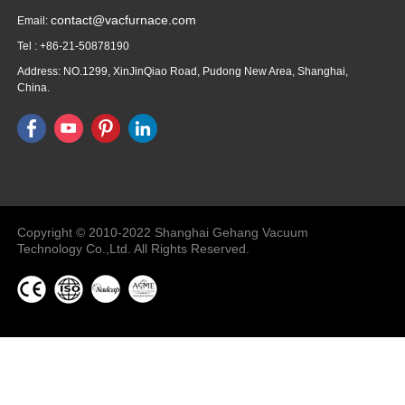
contact@vacfurnace.com
Email:
Tel : +86-21-50878190
Address: NO.1299, XinJinQiao Road, Pudong New Area, Shanghai,
China.
Vacuum Pump
Grinding Machine, Cnc Lathe, Sawing
Machine
Copyright © 2010-2022 Shanghai Gehang Vacuum
Technology Co.,Ltd. All Rights Reserved.