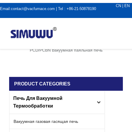
CN
|
EN
Email:
contact@vacfurnace.com
| Tel : +86-21-50878190
дома
|
Применение вакуумной печи
|
PCD/PCBN Вакуумная паяльная печь
PRODUCT CATEGORIES
Печь Для Вакуумной
Термообработки
Вакуумная газовая гасящая печь