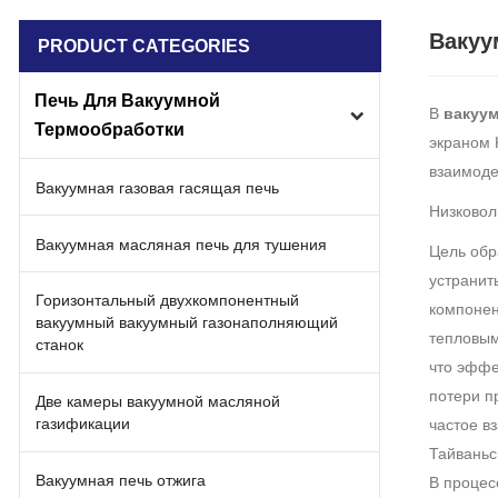
Вакуу
PRODUCT CATEGORIES
Печь Для Вакуумной
В
вакуу
Термообработки
экраном K
взаимоде
Вакуумная газовая гасящая печь
Низковол
Вакуумная масляная печь для тушения
Цель обр
устранит
Горизонтальный двухкомпонентный
компонен
вакуумный вакуумный газонаполняющий
тепловым
станок
что эффе
потери п
Две камеры вакуумной масляной
газификации
частое в
Тайваньс
Вакуумная печь отжига
В процес