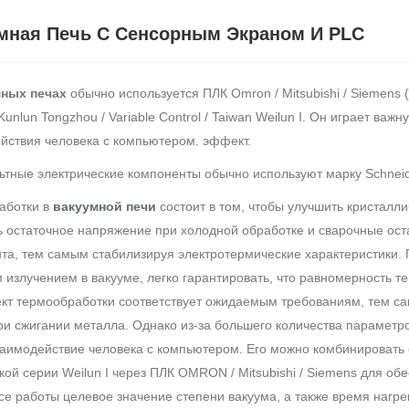
мная Печь С Сенсорным Экраном И PLC
мных печах
обычно используется ПЛК Omron / Mitsubishi / Siemens
unlun Tongzhou / Variable Control / Taiwan Weilun I. Он играет ва
йствия человека с компьютером. эффект.
ьтные электрические компоненты обычно используют марку Schneid
аботки в
вакуумной печи
состоит в том, чтобы улучшить кристалл
ь остаточное напряжение при холодной обработке и сварочные ос
та, тем самым стабилизируя электротермические характеристики. 
 излучением в вакууме, легко гарантировать, что равномерность т
кт термообработки соответствует ожидаемым требованиям, тем са
ри сжигании металла. Однако из-за большего количества параметр
заимодействие человека с компьютером. Его можно комбинировать с 
кой серии Weilun I через ПЛК OMRON / Mitsubishi / Siemens для об
се работы целевое значение степени вакуума, а также время нагре