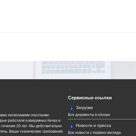
Сервисные ссылки
ная команда
Загрузки
Все документы в обзоре
ван несколькими опытными
рые работали в вакуумных печах и
Новости и пресса
 течение 20 лет. Мы действительно
печь. Ваши технические требования
Все новости с первого взгляда