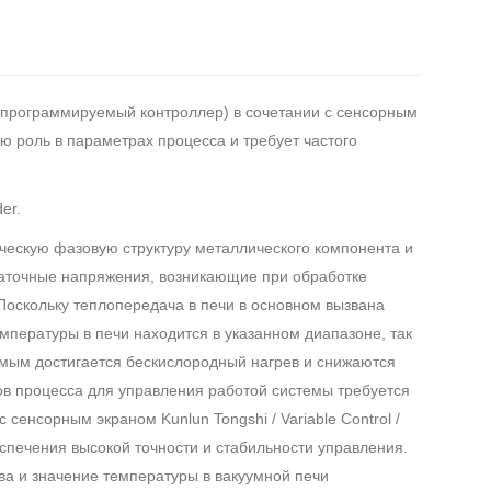
 (программируемый контроллер) в сочетании с сенсорным
жную роль в параметрах процесса и требует частого
er.
ическую фазовую структуру металлического компонента и
таточные напряжения, возникающие при обработке
Поскольку теплопередача в печи в основном вызвана
емпературы в печи находится в указанном диапазоне, так
мым достигается бескислородный нагрев и снижаются
ов процесса для управления работой системы требуется
сенсорным экраном Kunlun Tongshi / Variable Control /
еспечения высокой точности и стабильности управления.
ва и значение температуры в вакуумной печи