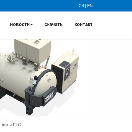
CN
|
EN
новости
скачать
контакт
аном и PLC