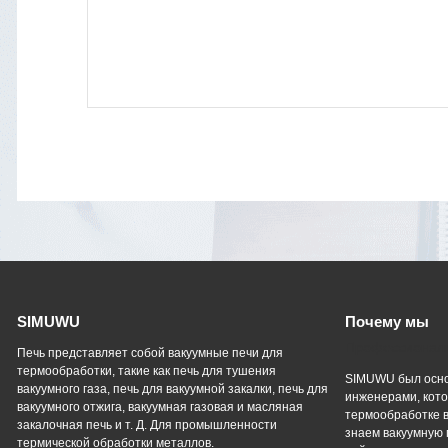
SIMUWU
Почему мы
Профессиональ
Печь представляет собой вакуумные печи для
термообработки, такие как печь для тушения
SIMUWU был осно
вакуумного газа, печь для вакуумной закалки, печь для
инженерами, кото
вакуумного отжига, вакуумная газовая и масляная
термообработке в
закалочная печь и т. Д. Для промышленности
знаем вакуумную 
термической обработки металлов.