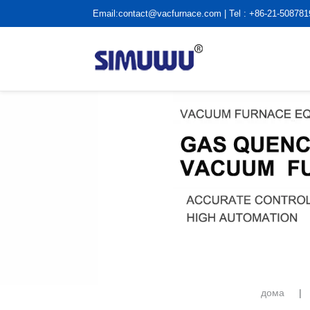
Email:
contact@vacfurnace.com
| Tel : +86-21-50878
дома
|