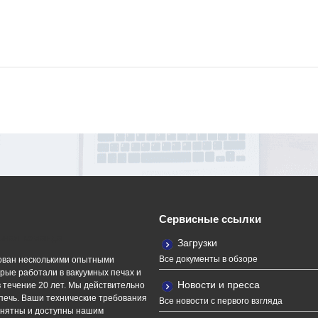
Сервисные ссылки
ная команда
Загрузки
Все документы в обзоре
ван несколькими опытными
рые работали в вакуумных печах и
Новости и пресса
 течение 20 лет. Мы действительно
печь. Ваши технические требования
Все новости с первого взгляда
онятны и доступны нашим