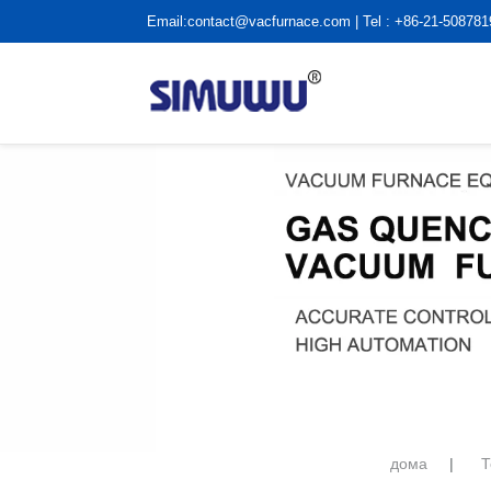
Email:
contact@vacfurnace.com
| Tel : +86-21-50878
дома
|
Т