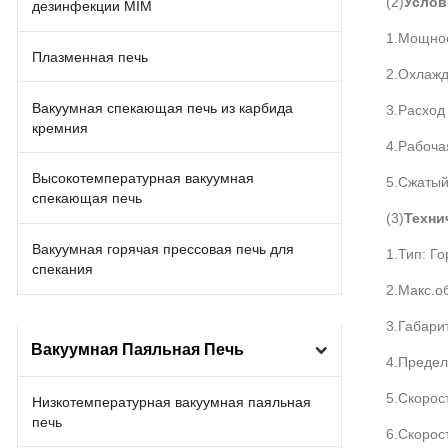
(2)
Услов
дезинфекции MIM
1.Мощнос
Плазменная печь
2.Охлажд
Вакуумная спекающая печь из карбида
3.Расход
кремния
4.Рабоча
Высокотемпературная вакуумная
5.Сжатый
спекающая печь
(3)
Техни
Вакуумная горячая прессовая печь для
1.Тип: Г
спекания
2.Макс.об
3.Габари
Вакуумная Паяльная Печь
4.Предел
5.Скорос
Низкотемпературная вакуумная паяльная
печь
6.Скорос