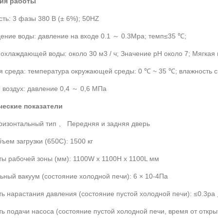
ия работы
ть: 3 фазы 380 В (± 6%); 50HZ
ение воды: давление на входе 0.1 ～ 0.3Mpa; темп≤35 ℃;
 охлаждающей воды: около 30 м3 / ч; Значение рН около 7; Мягкая 
я среда: температура окружающей среды: 0 ℃ ~ 35 ℃; влажность 
 воздух: давление 0,4 ～ 0,6 МПа
ческие показатели
оризонтальный тип 、 Передняя и задняя дверь
ъем загрузки (650C): 1500 кг
ты рабочей зоны (мм): 1100W x 1100H x 1100L мм
ьный вакуум (состояние холодной печи): 6 × 10-4Па
ть нарастания давления (состояние пустой холодной печи): ≤0.3pa
ть подачи насоса (состояние пустой холодной печи, время от открыт