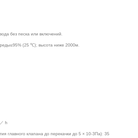
вода без песка или включений.
среды≤95% (25 ℃); высота ниже 2000м.
 ／ h
ия главного клапана до перекачки до 5 × 10-3Па): 35