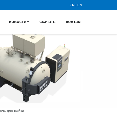
CN
|
EN
новости
скачать
контакт
ечь для пайки