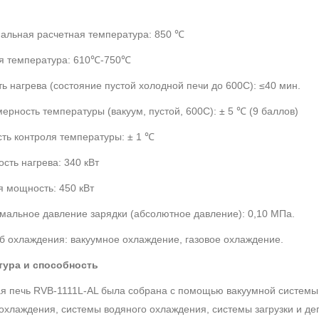
альная расчетная температура: 850 ℃
я температура: 610℃-750℃
ть нагрева (состояние пустой холодной печи до 600C): ≤40 мин.
ерность температуры (вакуум, пустой, 600C): ± 5 ℃ (9 баллов)
сть контроля температуры: ± 1 ℃
сть нагрева: 340 кВт
 мощность: 450 кВт
мальное давление зарядки (абсолютное давление): 0,10 МПа.
б охлаждения: вакуумное охлаждение, газовое охлаждение.
тура и способность
я печь RVB-1111L-AL была собрана с помощью вакуумной системы,
охлаждения, системы водяного охлаждения, системы загрузки и де