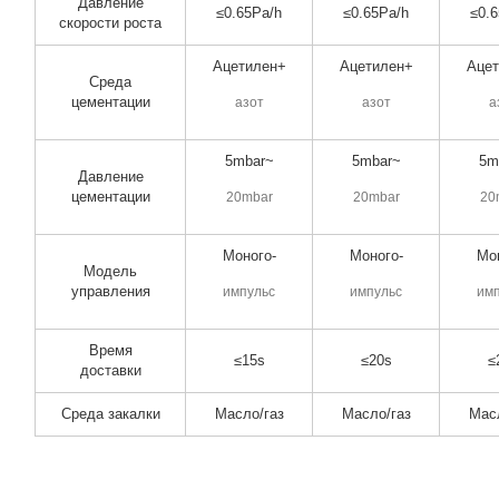
Давление
≤0.65Pa/h
≤0.65Pa/h
≤0.
скорости роста
Ацетилен+
Ацетилен+
Ацет
Среда
цементации
азот
азот
а
5mbar~
5mbar~
5m
Давление
цементации
20mbar
20mbar
20
Моного-
Моного-
Мо
Модель
управления
импульс
импульс
им
Время
≤15s
≤20s
≤
доставки
Среда закалки
Масло/газ
Масло/газ
Мас