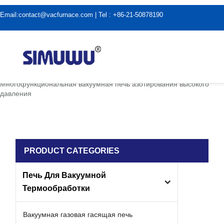
Email:
contact@vacfurnace.com
| Tel : +86-21-50878190
дома
|
Новости отрасли
|
Многофункциональная вакуумная печь азотирования высокого
давления
PRODUCT CATEGORIES
Печь Для Вакуумной
Термообработки
Вакуумная газовая гасящая печь