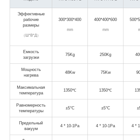
Эффективные
рабочие
300*300*400
400*400*600
500*
размеры
mm
mm
（Ш*В*Д）
Емкость
75Kg
250Kg
40
загрузки
Мощность
48Kw
75Kw
9
нагрева
Максимальная
1350℃
1350℃
13
температура
Равномерность
±5°C
±5°C
±
температуры
Предельный
4 * 10-1Pa
4 * 10-1Pa
4 * 
вакуум