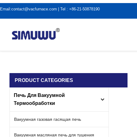
Email:
contact@vacfurnace.com
| Tel : +86-21-50878190
дома
|
Новости вакуумной печи
|
цену вакуумной печи
PRODUCT CATEGORIES
Печь Для Вакуумной
Термообработки
Вакуумная газовая гасящая печь
Вакуумная масляная печь для тушения