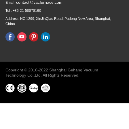
contact@vacfurnace.com
Email:
Tel : +86-21-50878190
Address: NO.1299, XinJinQiao Road, Pudong New Area, Shanghai,
China.
Vacuum Pump
Grinding Machine, Cnc Lathe, Sawing
Machine
Copyright © 2010-2022 Shanghai Gehang Vacuum
Technology Co.,Ltd. All Rights Reserved.