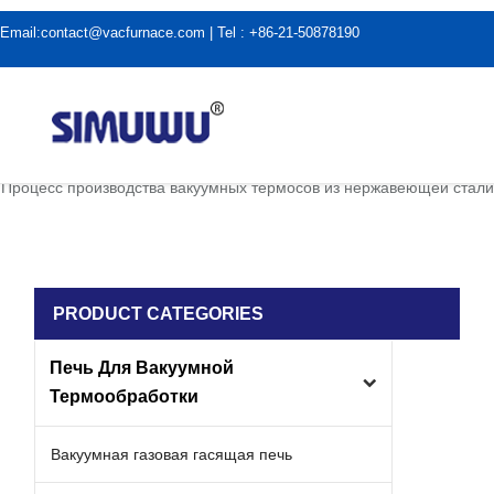
Email:
contact@vacfurnace.com
| Tel : +86-21-50878190
дома
|
Новости отрасли
|
Процесс производства вакуумных термосов из нержавеющей стали
PRODUCT CATEGORIES
Печь Для Вакуумной
Термообработки
Вакуумная газовая гасящая печь