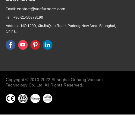
contact@vacfurnace.com
Email:
Tel : +86-21-50878190
Address: NO.1299, XinJinQiao Road, Pudong New Area, Shanghai,
China.
Vacuum Pump
Grinding Machine, Cnc Lathe, Sawing
Machine
Copyright © 2010-2022 Shanghai Gehang Vacuum
Technology Co.,Ltd. All Rights Reserved.