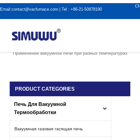
C
Email:
contact@vacfurnace.com
| Tel : +86-21-50878190
дома
|
Применение вакуумной печи
|
Применение вакуумной печи при разных температурах
PRODUCT CATEGORIES
Печь Для Вакуумной
Термообработки
Вакуумная газовая гасящая печь