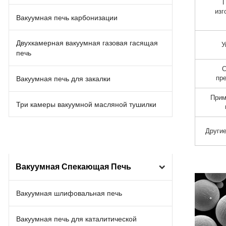
изг
Вакуумная печь карбонизации
Двухкамерная вакуумная газовая гасящая
У
печь
С
пр
Вакуумная печь для закалки
Прим
Три камеры вакуумной масляной тушилки
Други
Вакуумная Спекающая Печь
Вакуумная шлифовальная печь
Вакуумная печь для каталитической