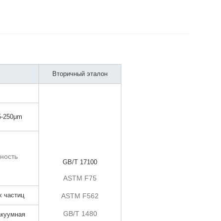
Вторичный эталон
5-250μm
ность
GB/T 17100
ASTM F75
х частиц
ASTM F562
GB/T 1480
акуумная