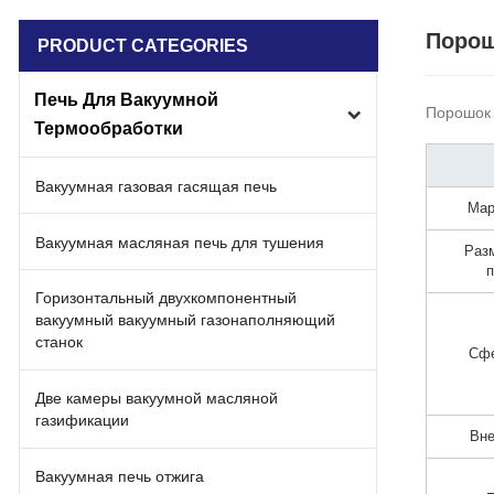
Порош
PRODUCT CATEGORIES
Печь Для Вакуумной
Порошок 
Термообработки
Вакуумная газовая гасящая печь
Мар
Вакуумная масляная печь для тушения
Раз
Горизонтальный двухкомпонентный
вакуумный вакуумный газонаполняющий
станок
Сфе
Две камеры вакуумной масляной
газификации
Вн
Вакуумная печь отжига