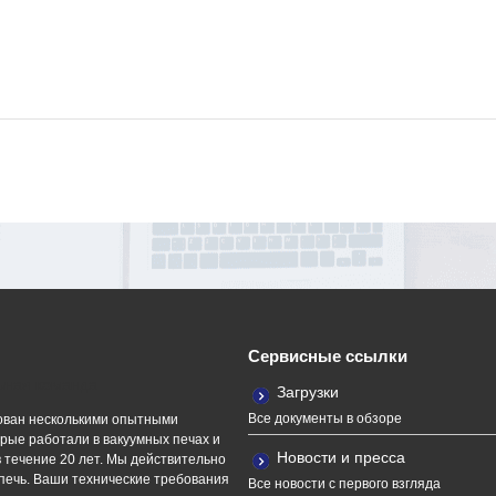
Сервисные ссылки
ная команда
Загрузки
Все документы в обзоре
ван несколькими опытными
рые работали в вакуумных печах и
Новости и пресса
 течение 20 лет. Мы действительно
печь. Ваши технические требования
Все новости с первого взгляда