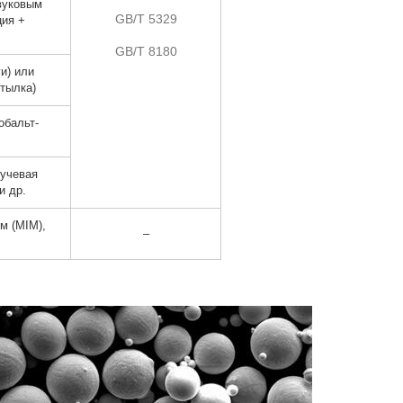
вуковым
GB/T 5329
ция +
GB/T 8180
и) или
тылка)
обальт-
лучевая
и др.
м (MIM),
–