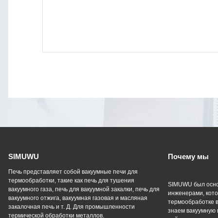
SIMUWU
Почему мы
Профессиональ
Печь представляет собой вакуумные печи для
термообработки, такие как печь для тушения
SIMUWU был осно
вакуумного газа, печь для вакуумной закалки, печь для
инженерами, кото
вакуумного отжига, вакуумная газовая и масляная
термообработке в
закалочная печь и т. Д. Для промышленности
знаем вакуумную 
термической обработки металлов.