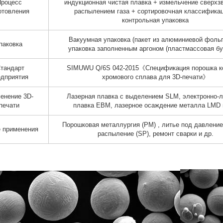
Процесс
индукционная чистая плавка + измельчение сверхз
отовления
распылением газа + сортировочная классифика
контрольная упаковка
Вакуумная упаковка (пакет из алюминиевой фольг
паковка
упаковка заполненным аргоном (пластмассовая бу
тандарт
SIMUWU Q/6S 042-2015《Спецификация порошка к
едприятия
хромового сплава для 3D-печати》
енение 3D-
Лазерная плавка с выделением SLM, электронно-
печати
плавка EBM, лазерное осаждение металла LMD 
Порошковая металлургия (PM) , литье под давление
е применения
распыление (SP), ремонт сварки и др.