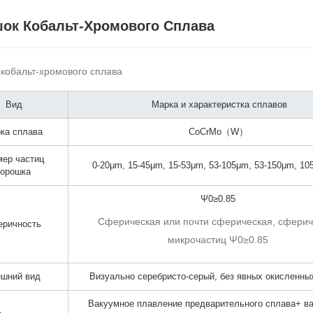
ок Кобальт-Хромового Сплава
кобальт-хромового сплава
Вид
Марка и характеристка сплавов
ка сплава
CoCrMo（W）
мер частиц
0-20μm, 15-45μm, 15-53μm, 53-105μm, 53-150μm, 10
порошка
Ψ0≥0.85
Сферическая или почти сферическая, сферич
ричность
микрочастиц Ψ0≥0.85
ешний вид
Визуально серебристо-серый, без явных окисленны
Вакуумное плавление предварительного сплава+ в