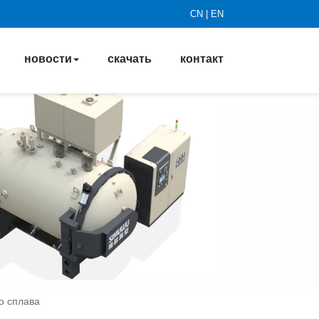
CN
|
EN
новости
скачать
контакт
о сплава