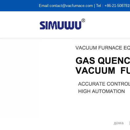
Email:
contact@vacfurnace.com
| Tel : +86-21-50878
дома