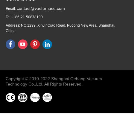
contact@vacfurnace.com
Email:
Tel : +86-21-50878190
Address: NO.1299, XinJinQiao Road, Pudong New Area, Shanghai,
China.
Vacuum Pump
Grinding Machine, Cnc Lathe, Sawing
Machine
Copyright © 2010-2022 Shanghai Gehang Vacuum
Technology Co.,Ltd. All Rights Reserved.