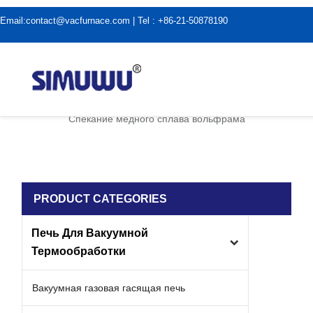
Email:
contact@vacfurnace.com
| Tel : +86-21-50878190
дома
|
Применение вакуумной печи
|
Спекание медного сплава вольфрама
PRODUCT CATEGORIES
Печь Для Вакуумной
Термообработки
Вакуумная газовая гасящая печь