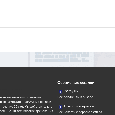
Сервисные ссылки
ная команда
Загрузки
Все документы в обзоре
ван несколькими опытными
рые работали в вакуумных печах и
Новости и пресса
 течение 20 лет. Мы действительно
печь. Ваши технические требования
Все новости с первого взгляда