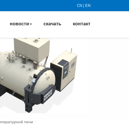
CN
|
EN
новости
скачать
контакт
мпературной печи