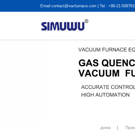
Email:
contact@vacfurnace.com
| Tel : +86-21-50878
дома
|
Прим