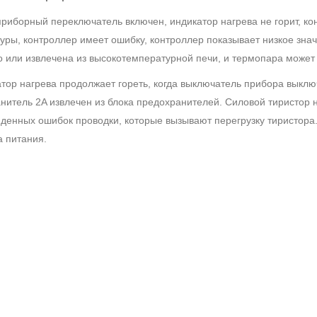
 приборный переключатель включен, индикатор нагрева не горит, к
уры, контроллер имеет ошибку, контроллер показывает низкое зна
о или извлечена из высокотемпературной печи, и термопара может
атор нагрева продолжает гореть, когда выключатель прибора выклю
нитель 2A извлечен из блока предохранителей. Силовой тиристор 
денных ошибок проводки, которые вызывают перегрузку тиристора.
а питания.