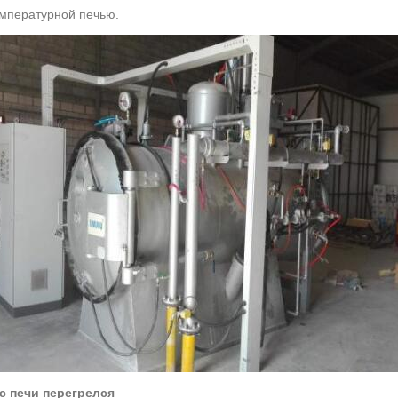
мпературной печью.
с печи перегрелся