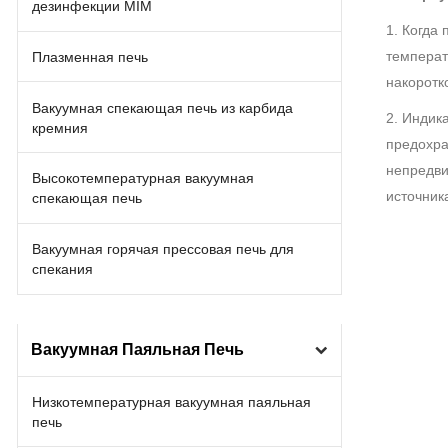
дезинфекции MIM
1. Когда
температ
Плазменная печь
накоротк
Вакуумная спекающая печь из карбида
2. Индик
кремния
предохра
непредви
Высокотемпературная вакуумная
источник
спекающая печь
Вакуумная горячая прессовая печь для
спекания
Вакуумная Паяльная Печь
Низкотемпературная вакуумная паяльная
печь