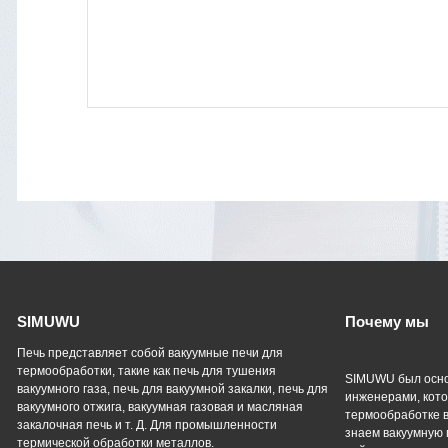
SIMUWU
Почему мы
Профессиональ
Печь представляет собой вакуумные печи для
термообработки, такие как печь для тушения
SIMUWU был осно
вакуумного газа, печь для вакуумной закалки, печь для
инженерами, кото
вакуумного отжига, вакуумная газовая и масляная
термообработке в
закалочная печь и т. Д. Для промышленности
знаем вакуумную 
термической обработки металлов.