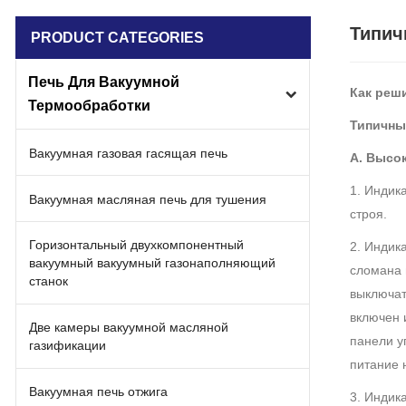
Типич
PRODUCT CATEGORIES
Печь Для Вакуумной
Как реши
Термообработки
Типичны
Вакуумная газовая гасящая печь
A. Высо
1. Индик
Вакуумная масляная печь для тушения
строя.
Горизонтальный двухкомпонентный
2. Индик
вакуумный вакуумный газонаполняющий
сломана 
станок
выключат
включен 
Две камеры вакуумной масляной
панели у
газификации
питание 
Вакуумная печь отжига
3. Индик