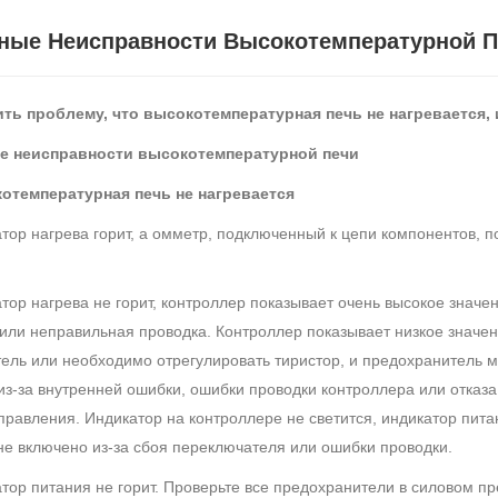
ные Неисправности Высокотемпературной 
ть проблему, что высокотемпературная печь не нагревается, 
е неисправности высокотемпературной печи
котемпературная печь не нагревается
атор нагрева горит, а омметр, подключенный к цепи компонентов, 
атор нагрева не горит, контроллер показывает очень высокое значе
или неправильная проводка. Контроллер показывает низкое значе
ель или необходимо отрегулировать тиристор, и предохранитель м
из-за внутренней ошибки, ошибки проводки контроллера или отказа
правления. Индикатор на контроллере не светится, индикатор пита
не включено из-за сбоя переключателя или ошибки проводки.
атор питания не горит. Проверьте все предохранители в силовом п