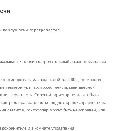
Печи
и корпус печи перегревается
показывает, что один нагревательный элемент вышел из
ние температуры или код, такой как 9999, термопара
ние температуры, возможно, неисправен дверной
ожет перегореть. Силовой тиристор не может быть
 контроллера. Загорается индикатор неисправности на
ния светится, контроллер может быть неисправен, или
редохранителе и в комнате управления