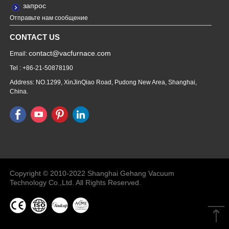
запрос
Отправьте нам сообщение
CONTACT US
contact@vacfurnace.com
Email:
Tel : +86-21-50878190
Address: NO.1299, XinJinQiao Road, Pudong New Area, Shanghai,
China.
Vacuum Pump
Grinding Machine, Cnc Lathe, Sawing
Machine
Copyright © 2010-2022 Shanghai Gehang Vacuum
Technology Co.,Ltd. All Rights Reserved.