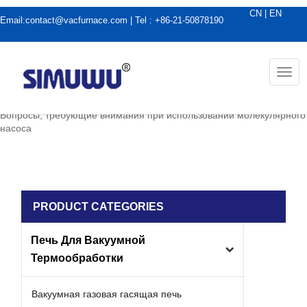
CN
|
EN
Email:
contact@vacfurnace.com
| Tel : +86-21-50878190
Togg
navi
дома
|
Применение вакуумной печи
|
Вопросы, требующие внимания при использовании молекулярного
насоса
PRODUCT CATEGORIES
Печь Для Вакуумной
Термообработки
Вакуумная газовая гасящая печь