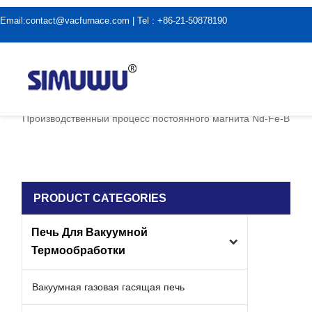
Email:
contact@vacfurnace.com
| Tel : +86-21-50878190
дома
|
Применение вакуумной печи
|
Производственный процесс постоянного магнита Nd-Fe-B
PRODUCT CATEGORIES
Печь Для Вакуумной
Термообработки
Вакуумная газовая гасящая печь