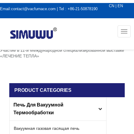
CN
|
EN
Email:
contact@vacfurnace.com
| Tel : +86-21-50878190
Togg
navi
дома
|
Новости вакуумной печи
|
Участие в 11-й Международной специализированной выставке
«ЛЕЧЕНИЕ ТЕПЛА»
PRODUCT CATEGORIES
Печь Для Вакуумной
Термообработки
Вакуумная газовая гасящая печь