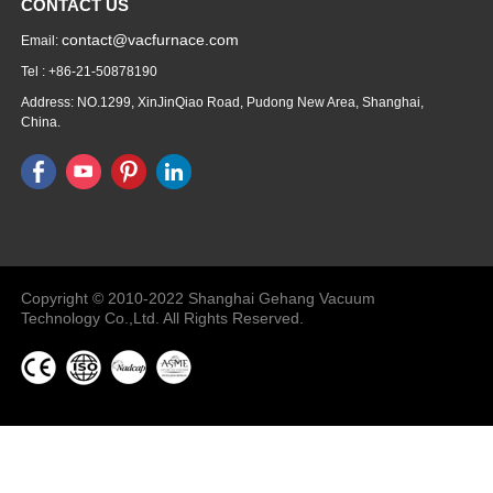
CONTACT US
contact@vacfurnace.com
Email:
Tel : +86-21-50878190
Address: NO.1299, XinJinQiao Road, Pudong New Area, Shanghai,
China.
Vacuum Pump
Grinding Machine, Cnc Lathe, Sawing
Machine
Copyright © 2010-2022 Shanghai Gehang Vacuum
Technology Co.,Ltd. All Rights Reserved.