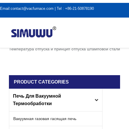
Email:
contact@vacfurnace.com
| Tel : +86-21-50878190
дома
|
Применение вакуумной печи
|
Температура отпуска и принцип отпуска штамповой стали
PRODUCT CATEGORIES
Печь Для Вакуумной
Термообработки
Вакуумная газовая гасящая печь