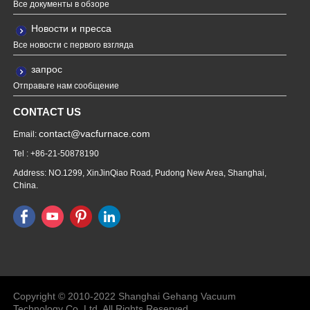
Все документы в обзоре
Новости и пресса
Все новости с первого взгляда
запрос
Отправьте нам сообщение
CONTACT US
contact@vacfurnace.com
Email:
Tel : +86-21-50878190
Address: NO.1299, XinJinQiao Road, Pudong New Area, Shanghai,
China.
Vacuum Pump
Grinding Machine, Cnc Lathe, Sawing
Machine
Copyright © 2010-2022 Shanghai Gehang Vacuum
Technology Co.,Ltd. All Rights Reserved.