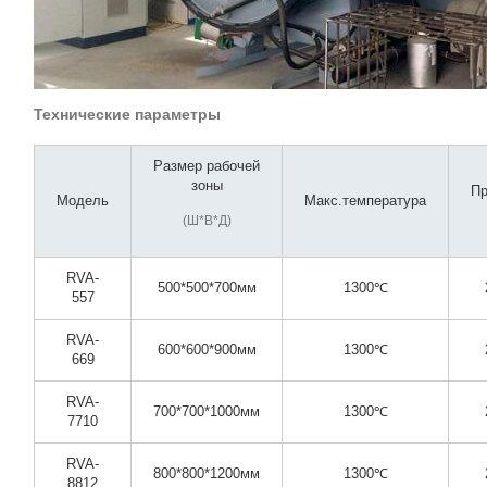
Технические параметры
Размер рабочей
зоны
П
Модель
Макс.температура
(Ш*В*Д)
RVA-
500*500*700мм
1300℃
557
RVA-
600*600*900мм
1300℃
669
RVA-
700*700*1000мм
1300℃
7710
RVA-
800*800*1200мм
1300℃
8812