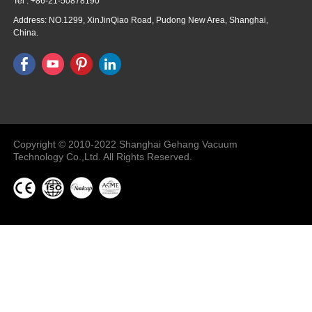
Tel : +86-21-50878190
Address: NO.1299, XinJinQiao Road, Pudong New Area, Shanghai,
China.
Vacuum Pump
Grinding Machine, Cnc Lathe, Sawing
Machine
Copyright © 2010-2022 Shanghai Gehang Vacuum
Technology Co.,Ltd. All Rights Reserved.