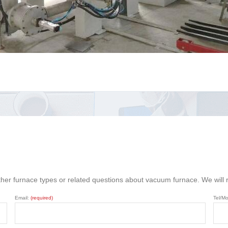
ther furnace types or related questions about vacuum furnace. We will
Email:
(required)
Tel/Mo