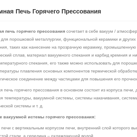
мная Печь Горячего Прессования
ая печь горячего прессования
сочетает в себе вакуум / атмосфе
 для порошковой металлургии, функциональной керамики и других
ия, таких как нанесение на прозрачную керамику, промышленную к
еский сплав, материал вакуумного спекания и карбид кремния и н
мпературного спекания, его также можно использовать для порошк
пературы плавления основных компонентов термической обработки,
гическое соединение между частицами для повышения его прочно
я печь горячего прессования в основном состоит из корпуса печи,
я температуры, вакуумной системы, системы накачивания, систем
еской системы и т. д.
е вакуумной истемы горячего прессования:
с печи с вертикальным корпусом печи, внутренний слой которого в
стой стали, а середина – охлаждающей водой.