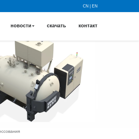
CN
|
EN
новости
скачать
контакт
ессования