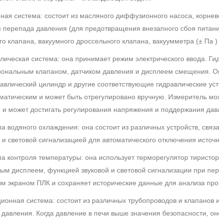
мная система: состоит из масляного диффузионного насоса, корнев
 перепада давления (для предотвращения внезапного сбоя питания
го клапана, вакуумного дроссельного клапана, вакуумметра (± Па ) 
влическая система: она принимает режим электрического ввода. 
ональным клапаном, датчиком давления и дисплеем смещения. Он
равлический цилиндр и другие соответствующие гидравлические ус
матическим и может быть отрегулировано вручную. Измеритель мо
 и может достигать регулирования напряжения и поддержания дав
ма водяного охлаждения: она состоит из различных устройств, свя
 и световой сигнализацией для автоматического отключения источ
ма контроля температуры: она использует терморегулятор тирист
ым дисплеем, функцией звуковой и световой сигнализации при пер
м экраном ПЛК и сохраняет исторические данные для анализа про
ционная система: состоит из различных трубопроводов и клапано
 давления. Когда давление в печи выше значения безопасности, он