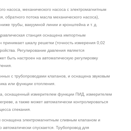
ого насоса, механического насоса с электромагнитным
, обратного потока масла механического насоса),
ниже трубы, вакуумной линии и кронштейна и т. д.
Гидравлическая станция оснащена импортным
 принимает шкалу решетки (точность измерения 0,02
тройства. Регулирование давления является
жет быть настроен на автоматическую регулировку
ления.
занных с трубопроводами клапанов, и оснащена звуковым
ника или функции отопления.
ора, оснащенный измерителем функции ПИД, измерителем
егреве, а также может автоматически контролироваться
цесса спекания.
в и оснащена электромагнитным сливным клапаном и
о автоматически спускается. Трубопровод для