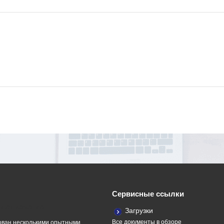
Сервисные ссылки
ная команда
Загрузки
Все документы в обзоре
ван несколькими опытными