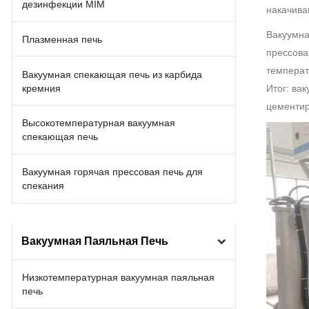
дезинфекции MIM
накачива
Вакуумна
Плазменная печь
прессова
температ
Вакуумная спекающая печь из карбида
кремния
Итог: ва
цементир
Высокотемпературная вакуумная
спекающая печь
Вакуумная горячая прессовая печь для
спекания
Вакуумная Паяльная Печь
Низкотемпературная вакуумная паяльная
печь