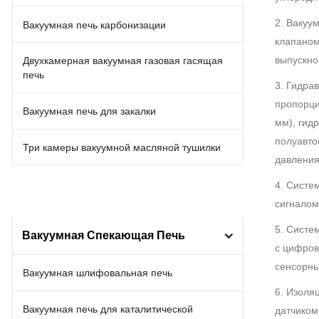
2. Вакуу
Вакуумная печь карбонизации
клапаном
выпускно
Двухкамерная вакуумная газовая гасящая
печь
3. Гидра
пропорци
Вакуумная печь для закалки
мм), гид
полуавто
Три камеры вакуумной масляной тушилки
давления
4. Систе
сигналом
5. Систе
Вакуумная Спекающая Печь
с цифров
сенсорны
Вакуумная шлифовальная печь
6. Изоля
Вакуумная печь для каталитической
датчиком