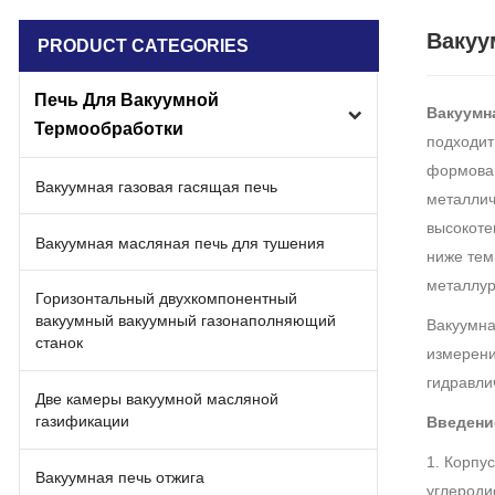
Вакуу
PRODUCT CATEGORIES
Печь Для Вакуумной
Вакуумн
Термообработки
подходит
формован
Вакуумная газовая гасящая печь
металлич
высокоте
Вакуумная масляная печь для тушения
ниже тем
металлур
Горизонтальный двухкомпонентный
вакуумный вакуумный газонаполняющий
Вакуумна
станок
измерени
гидравлич
Две камеры вакуумной масляной
газификации
Введени
1. Корпу
Вакуумная печь отжига
углероди