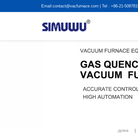
Email:
contact@vacfurnace.com
| Tel : +86-21-50878
дома
|