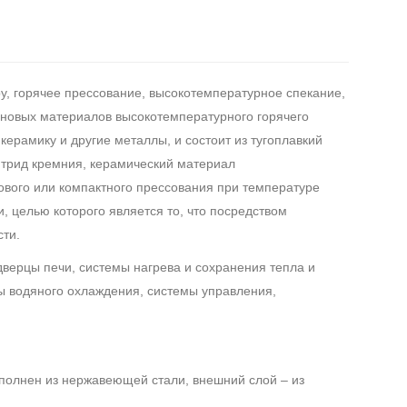
ру, горячее прессование, высокотемпературное спекание,
 новых материалов высокотемпературного горячего
ерамику и другие металлы, и состоит из тугоплавкий
итрид кремния, керамический материал
ового или компактного прессования при температуре
 целью которого является то, что посредством
сти.
 дверцы печи, системы нагрева и сохранения тепла и
ы водяного охлаждения, системы управления,
ыполнен из нержавеющей стали, внешний слой – из