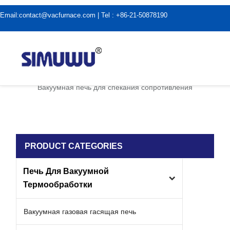
Email:
contact@vacfurnace.com
| Tel : +86-21-50878190
дома
|
Применение вакуумной печи
|
Вакуумная печь для спекания сопротивления
PRODUCT CATEGORIES
Печь Для Вакуумной
Термообработки
Вакуумная газовая гасящая печь