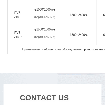
φ1000*1000мм
RVS-
1300~2400℃
6
V1010
(вертикальный)
φ1500*1800мм
RVS-
1300~2400℃
6
V1518
(вертикальный)
Примечание: Рабочая зона оборудования проектирована в
CONTACT US