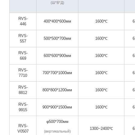
(Ш*В*Д)
RVS-
400*400*600мм
1600℃
6
446
RVS-
500*500*700мм
1600℃
6
557
RVS-
600*600*900мм
1600℃
6
669
RVS-
700*700*1000мм
1600℃
6
7710
RVS-
800*800*1200мм
1600℃
6
8812
RVS-
900*900*1500мм
1600℃
6
9915
φ500*700мм
RVS-
1300~2400℃
6
V0507
(вертикальный)