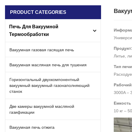
Вакуу
PRODUCT CATEGORIES
Печь Для Вакуумной
Информа
Термообработки
Университ
Продукт
Вакуумная газовая гасящая печь
Литье, л
Вакуумная масляная печь для тушения
Тип печи
Расходуе
Горизонтальный двухкомпонентный
Рабочий 
вакуумный вакуумный газонаполняющий
станок
3000A – 
Емкость 
Две камеры вакуумной масляной
10 кг – 50
газификации
Вакуумная печь отжига