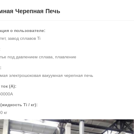
мная Черепная Печь
ция о пользователе:
ет, завод сплавов Ti
:
итье под давлением сплава, плавление
:
мая электрошоковая вакуумная черепная печь
ток (A):
30000A
(жидкость Ti / кг):
0 кг