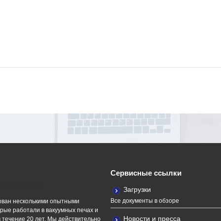
Сервисные ссылки
ная команда
Загрузки
Все документы в обзоре
ван несколькими опытными
рые работали в вакуумных печах и
Новости и пресса
 течение 20 лет. Мы действительно