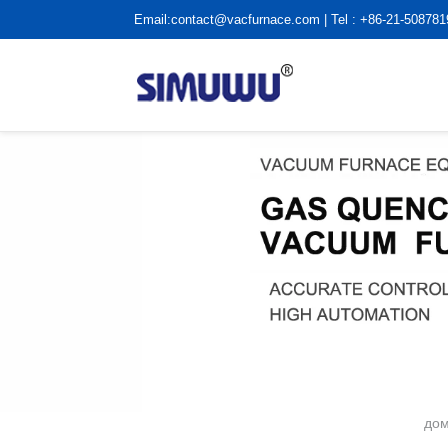
Email:
contact@vacfurnace.com
| Tel : +86-21-50878
до