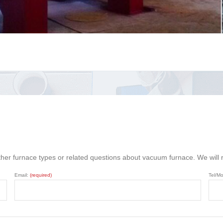
ther furnace types or related questions about vacuum furnace. We will
Email:
(required)
Tel/Mo