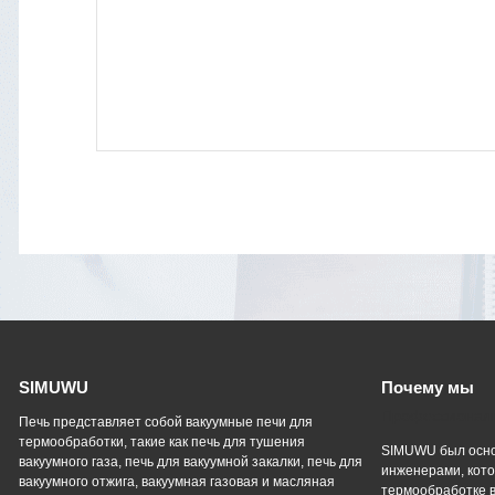
SIMUWU
Почему мы
Профессиональ
Печь представляет собой вакуумные печи для
термообработки, такие как печь для тушения
SIMUWU был осно
вакуумного газа, печь для вакуумной закалки, печь для
инженерами, кото
вакуумного отжига, вакуумная газовая и масляная
термообработке в