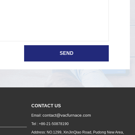
CONTACT US
contact@vacfurnace.com
Email:
Tel : +86-21-50878190
Address: NO.1299, XinJinQiao Road, Pudong New Area,