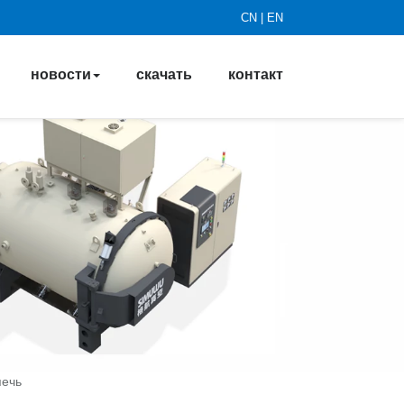
CN
|
EN
новости
скачать
контакт
печь