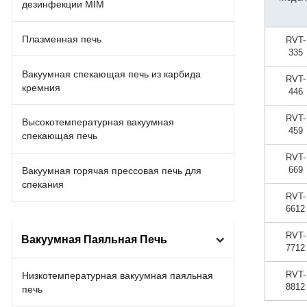
дезинфекции MIM
Плазменная печь
RVT-
335
Вакуумная спекающая печь из карбида
RVT-
кремния
446
RVT-
Высокотемпературная вакуумная
459
спекающая печь
RVT-
669
Вакуумная горячая прессовая печь для
спекания
RVT-
6612
RVT-
Вакуумная Паяльная Печь
7712
RVT-
Низкотемпературная вакуумная паяльная
8812
печь