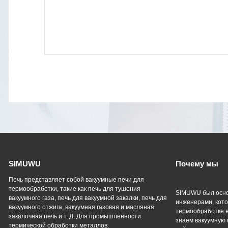
SIMUWU
Почему мы
Профессиональ
Печь представляет собой вакуумные печи для
термообработки, такие как печь для тушения
SIMUWU был осно
вакуумного газа, печь для вакуумной закалки, печь для
инженерами, кото
вакуумного отжига, вакуумная газовая и масляная
термообработке в
закалочная печь и т. Д. Для промышленности
знаем вакуумную 
термической обработки металлов.