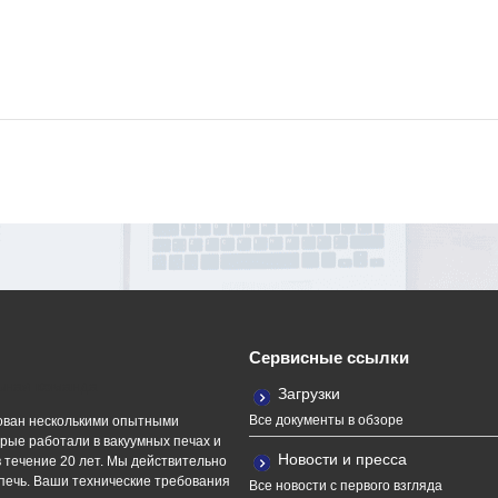
Сервисные ссылки
ная команда
Загрузки
Все документы в обзоре
ван несколькими опытными
рые работали в вакуумных печах и
Новости и пресса
 течение 20 лет. Мы действительно
печь. Ваши технические требования
Все новости с первого взгляда