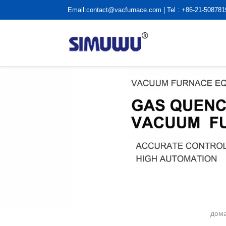
Email:
contact@vacfurnace.com
| Tel : +86-21-50878
дом