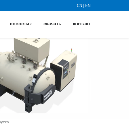
CN
|
EN
новости
скачать
контакт
пуска