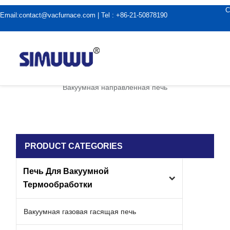
C
Email:
contact@vacfurnace.com
| Tel : +86-21-50878190
дома
|
Применение вакуумной печи
|
Вакуумная направленная печь
PRODUCT CATEGORIES
Печь Для Вакуумной
Термообработки
Вакуумная газовая гасящая печь