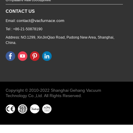
CONTACT US
contact@vacfurnace.com
Email:
Tel : +86-21-50878190
Address: NO.1299, XinJinQiao Road, Pudong New Area, Shanghai,
China.
Vacuum Pump
Grinding Machine, Cnc Lathe, Sawing
Machine
Copyright © 2010-2022 Shanghai Gehang Vacuum
Technology Co.,Ltd. All Rights Reserved.