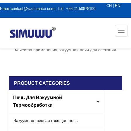
CN
|
EN
Email:
contact@vacfurnace.com
| Tel : +86-21-50878190
Togg
navi
дома
|
Новости вакуумной печи
|
Качество применения вакуумной печи для спекания
PRODUCT CATEGORIES
Печь Для Вакуумной
Термообработки
Вакуумная газовая гасящая печь