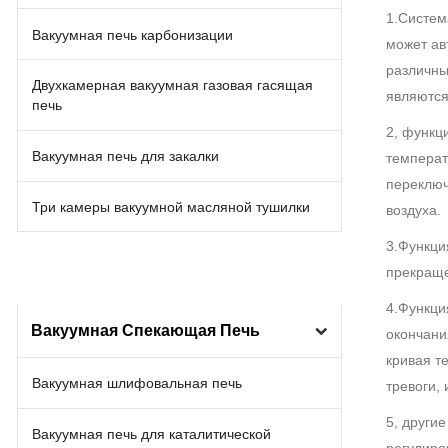
1.Систем
Вакуумная печь карбонизации
может ав
различны
Двухкамерная вакуумная газовая гасящая
являются
печь
2, функц
Вакуумная печь для закалки
температ
переключ
Три камеры вакуумной масляной тушилки
воздуха.
3.Функци
прекраще
4.Функци
Вакуумная Спекающая Печь
окончани
кривая т
Вакуумная шлифовальная печь
тревоги,
5, други
Вакуумная печь для каталитической
регулиро