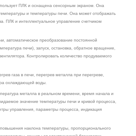
спользует ПЛК и оснащена сенсорным экраном. Она
 температуры и температуры печи. Она может отображать
а. ПЛК и интеллектуальное управление счетчиком
ечи, автоматическое преобразование постоянной
пература печи), запуск, остановка, обратное вращение,
 вентилятора. Контролировать количество продуваемого
грев газа в печи, перегрев металла при перегреве,
ора охлаждающей воды.
мпература металла в реальном времени, время начала и
жидаемое значение температуры печи и кривой процесса,
метры управления, параметры процесса, индикация
ля повышения наклона температуры, пропорционального
температуры, защиты от электрической блокировки,