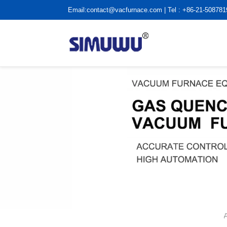
Email:
contact@vacfurnace.com
| Tel : +86-21-50878