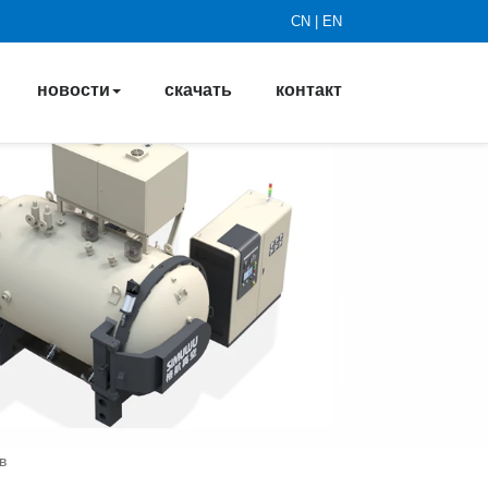
CN
|
EN
новости
скачать
контакт
в