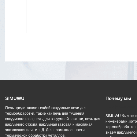
SIMUWU
Почему мы
Профессиональ
Печь представляет собой вакуумные печи для
термообработки, такие как печь для тушения
SIMUWU был осно
вакуумного газа, печь для вакуумной закалки, печь для
инженерами, кото
вакуумного отжига, вакуумная газовая и масляная
термообработке в
закалочная печь и т. Д. Для промышленности
знаем вакуумную 
термической обработки металлов.