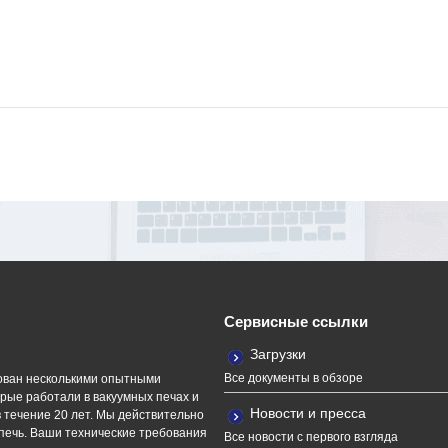
Сервисные ссылки
ная команда
Загрузки
Все документы в обзоре
ван несколькими опытными
рые работали в вакуумных печах и
Новости и пресса
 течение 20 лет. Мы действительно
печь. Ваши технические требования
Все новости с первого взгляда