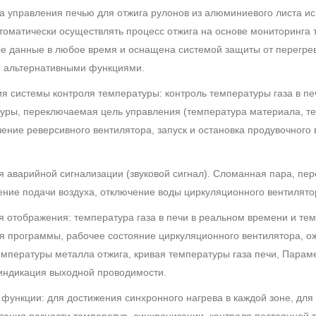
а управления печью для отжига рулонов из алюминиевого листа и
томатически осуществлять процесс отжига на основе мониторинга
е данные в любое время и оснащена системой защиты от перегрев
 альтернативными функциями.
ия системы контроля температуры: контроль температуры газа в п
уры, переключаемая цель управления (температура материала, тем
ение реверсивного вентилятора, запуск и остановка продувочного
я аварийной сигнализации (звуковой сигнал). Сломанная пара, пере
ние подачи воздуха, отключение воды циркуляционного вентилят
я отображения: температура газа в печи в реальном времени и те
я программы, рабочее состояние циркуляционного вентилятора, о
емпературы металла отжига, кривая температуры газа печи, Пара
 индикация выходной проводимости.
е функции: для достижения синхронного нагрева в каждой зоне, д
вания разности температур, синхронизации, контроля постоянной 