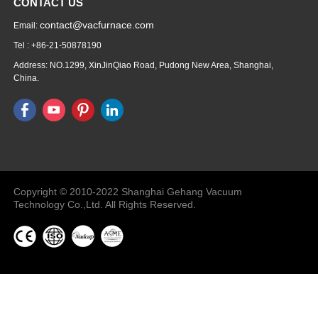
CONTACT US
contact@vacfurnace.com
Email:
Tel : +86-21-50878190
Address: NO.1299, XinJinQiao Road, Pudong New Area, Shanghai,
China.
Vacuum Pump
Grinding Machine, Cnc Lathe, Sawing
Machine
Copyright © 2010-2022 Shanghai Gehang Vacuum
Technology Co.,Ltd. All Rights Reserved.