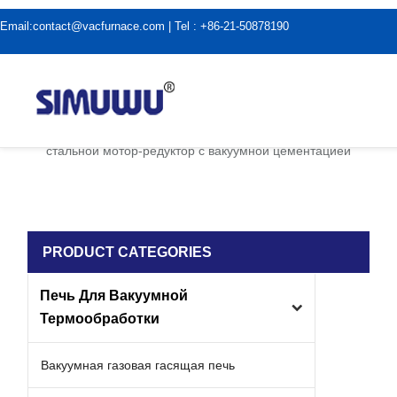
Email:
contact@vacfurnace.com
| Tel : +86-21-50878190
дома
|
Новости отрасли
|
стальной мотор-редуктор с вакуумной цементацией
PRODUCT CATEGORIES
Печь Для Вакуумной
Термообработки
Вакуумная газовая гасящая печь