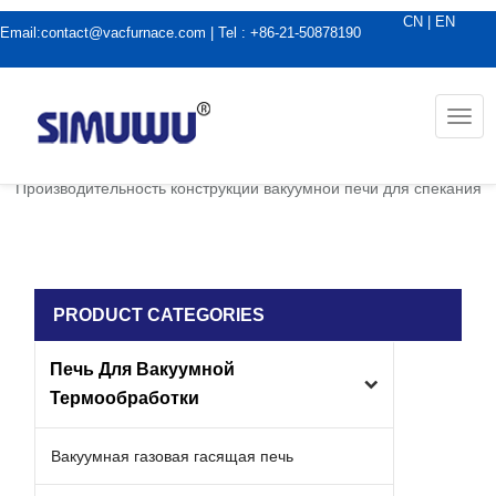
CN
|
EN
Email:
contact@vacfurnace.com
| Tel : +86-21-50878190
Togg
navi
дома
|
Новости вакуумной печи
|
Производительность конструкции вакуумной печи для спекания
PRODUCT CATEGORIES
Печь Для Вакуумной
Термообработки
Вакуумная газовая гасящая печь