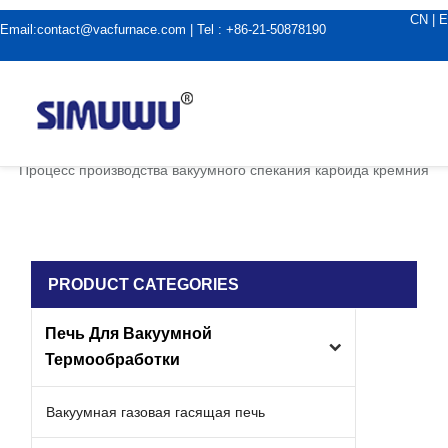
CN
|
E
Email:
contact@vacfurnace.com
| Tel : +86-21-50878190
дома
|
Новости отрасли
|
Процесс производства вакуумного спекания карбида кремния
PRODUCT CATEGORIES
Печь Для Вакуумной
Термообработки
Вакуумная газовая гасящая печь