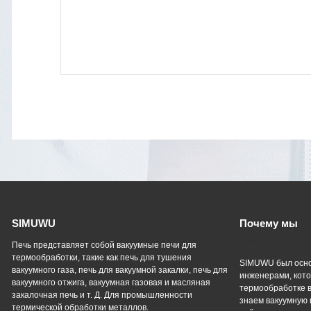
SIMUWU
Почему мы
Профессиональ
Печь представляет собой вакуумные печи для
термообработки, такие как печь для тушения
SIMUWU был осно
вакуумного газа, печь для вакуумной закалки, печь для
инженерами, кото
вакуумного отжига, вакуумная газовая и масляная
термообработке в
закалочная печь и т. Д. Для промышленности
знаем вакуумную 
термической обработки металлов.