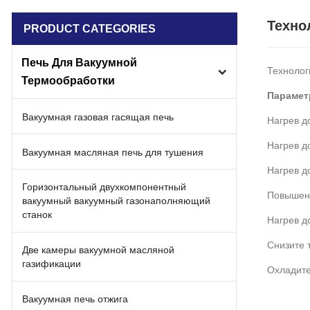
Техно
PRODUCT CATEGORIES
Печь Для Вакуумной
Технолог
Термообработки
Парамет
Вакуумная газовая гасящая печь
Нагрев д
Нагрев д
Вакуумная масляная печь для тушения
Нагрев д
Горизонтальный двухкомпонентный
Повышени
вакуумный вакуумный газонаполняющий
станок
Нагрев д
Снизите 
Две камеры вакуумной масляной
газификации
Охладите
Вакуумная печь отжига