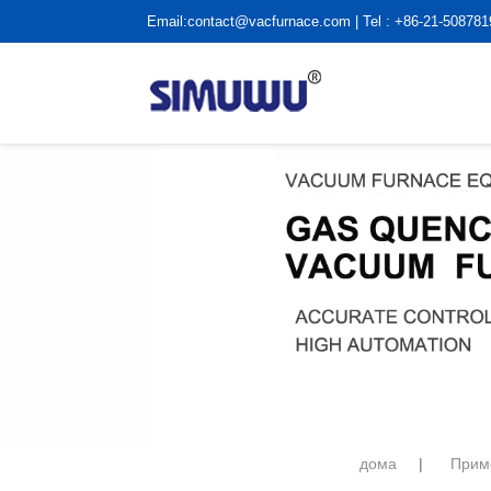
Email:
contact@vacfurnace.com
| Tel : +86-21-50878
дома
|
Прим