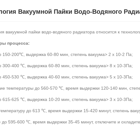
логия Вакуумной Пайки Водо-Водяного Ради
ия вакуумной пайки водо-водяного радиатора относится к технолог
ры процесса:
о 150-200℃, выдержка 60-80 мин, степень вакуума> 2 х 10-2 Па;
о 300-400 ℃, выдержка 60-80 мин, степень вакуума> 8 х 10-3Па;
о 450-530 ℃, выдержка 40-60 мин, степень вакуума> 5 x 10-3Пa;
е температуры до 560-570 ℃, время выдержки 120-140 мин, степен
о 615-625 ℃, выдержка 10-20 мин, степень вакуума> 3 x 10-3Пa;
температуру до 613 ℃, время выдержки 15-420 минут, степень ваку
 до 595-600 ℃, время выдержки 35-45 минут, отключите и охладите