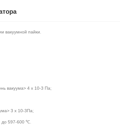
атора
ии вакуумной пайки.
ь вакуума> 4 х 10-3 Па;
ума> 3 x 10-3Пa;
 до 597-600 ℃.