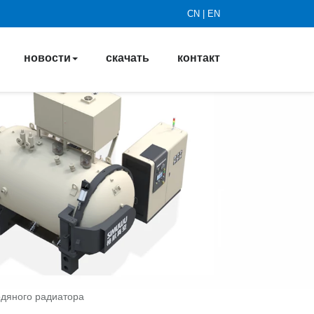
CN
|
EN
новости
скачать
контакт
одяного радиатора