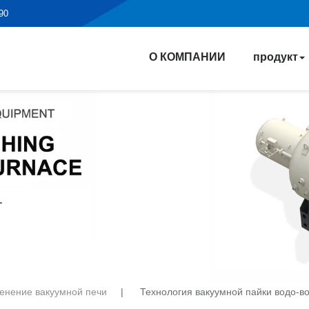
190
О КОМПАНИИ
продукт
енение вакуумной печи
|
Технология вакуумной пайки водо-в