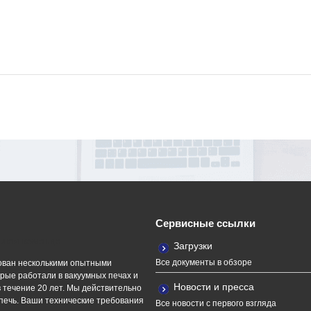
Сервисные ссылки
ная команда
Загрузки
Все документы в обзоре
ван несколькими опытными
рые работали в вакуумных печах и
Новости и пресса
 течение 20 лет. Мы действительно
печь. Ваши технические требования
Все новости с первого взгляда